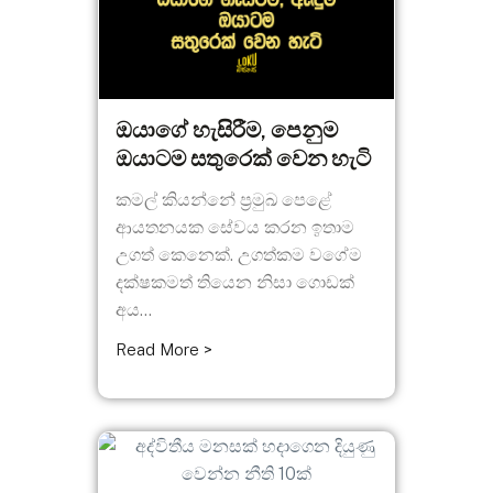
ඔයාගේ හැසිරීම, පෙනුම
ඔයාටම සතුරෙක් වෙන හැටි
කමල් කියන්නේ ප්‍රමුඛ පෙළේ
ආයතනයක සේවය කරන ඉතාම
උගත් කෙනෙක්. උගත්කම වගේම
දක්ෂකමත් තියෙන නිසා ගොඩක්
අය...
Read More >