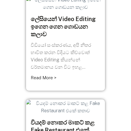
ලේසියෙන් Video Editing
ඉගෙන ගෙන ගොඩයන
කලාව
වීඩියෝ සංස්කරණය, අපි නිතර
භාවිත කරන විදියට කිව්වොත්
Video Editing කියන්නේ
වර්තමානය වන විට ඉහළ...
Read More >
වියදම් නොකර මාකට් කළ
Fake Restaurant එකේ