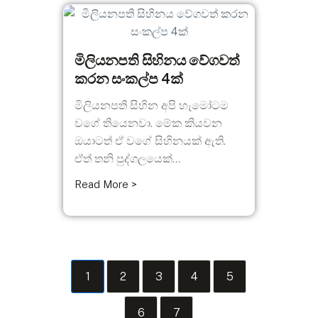
මිලියනපති සිහිනය වේගවත්
කරන සංකල්ප 4ක්
මිලියනපති සිහින අපි හැමෝටම
වගේ තියෙනවා. මේක කියවන
ඔයාටත් ඒ වගේ සිහිනයක් ඇති.
ඒත් තනි පුද්ගලයෙක්...
Read More >
1
2
3
4
5
6
7