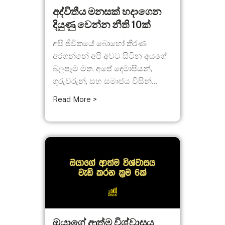
අද්විතීය මනසක් හදාගෙන
දියුණු වෙන්න නීති 10ක්
අපි ජීවිතයේ බොහෝ තීරණ
අරගන්නේ අපි අවට සිටින අයගේ
බලපෑම මත. අපේ දෙමාපියන්,
ගුරුවරුන්, සහ සමාජය විසින්...
Read More >
ඔයාගේ ආත්ම විශ්වාසය