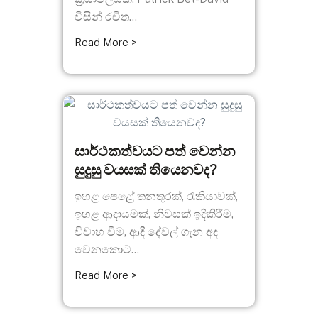
විසින් රචිත...
Read More >
සාර්ථකත්වයට පත් වෙන්න
සුදුසු වයසක් තියෙනවද?
ඉහළ පෙළේ තනතුරක්, රැකියාවක්,
ඉහළ ආදායමක්, නිවසක් ඉදිකිරීම,
විවාහ වීම, ආදී දේවල් ගැන අද
වෙනකොට...
Read More >