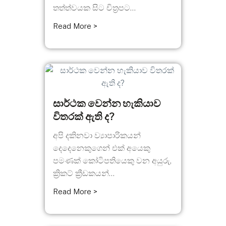
තත්ත්වයක සිට චිත්‍රපට...
Read More >
සාර්ථක වෙන්න හැකියාව
විතරක් ඇති ද?
අපි දකිනවා ව්‍යාපාරිකයන්
දෙදෙනෙකුගෙන් එක් අයෙකු
පමණක් කෝටිපතියෙකු වන අයුරු,
ක්‍රිකට් ක්‍රීඩකයන්...
Read More >