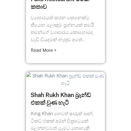
කතාව
ව්‍යාපාරයක් කරන කෙනෙක්ට
තියෙන ලොකුම ප්‍රශ්නයක් තමයි
තමන්ගේ ව්‍යාපාරය කොහොමද
වැඩි වියදමක් නැතුව අතේ...
Read More >
Shah Rukh Khan බ්‍රෑන්ඩ්
එකක් වුණ හැටි
King Khan හෙවත් ෂාරුක් ඛාන්,
ටිකට් එකක් අරන් චිත්‍රපටයක්
බලන්නටවත් යෑමට නොහැකි