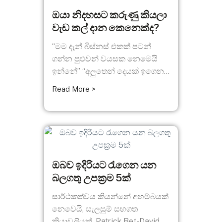
ඔයා නිදහසට කරුණු කියලා
වැඩ කල් දාන කෙනෙක්ද?
“මම දැන් බිස්නස් එකක් පටන්
ගන්න පුළුවන් වයසක නෙමෙයි
ඉන්නේ” “අලුතෙන් දෙයක් ඉගෙන...
Read More >
ඔබව ඉදිරියට රැගෙන යන
බලගතු උපක්‍රම 5ක්
සාර්ථකත්වය කියන්නේ අහම්බයක්
නෙවෙයි, සැලසුම් සහගත
ක්‍රියාවලියක්. Patrick Bet-David