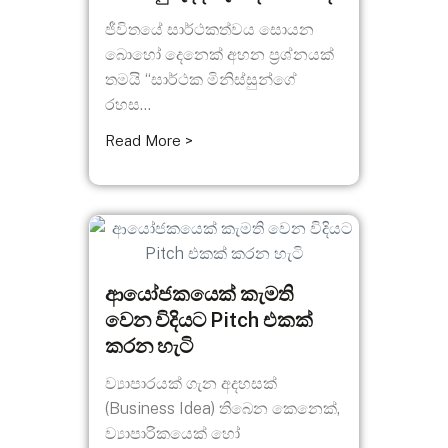
ජීවිතයේ සාර්ථකත්වය සොයන
බොහෝ දෙනෙක් අහන ප්‍රශ්නයක්
තමයි “සාර්ථක මිනිස්සුන්ගේ
රහස...
Read More >
ආයෝජකයෙක් කැමති
වෙන විදියට Pitch එකක්
කරන හැටි
ව්‍යාපාරයක් ගැන අදහසක්
(Business Idea) තිබෙන කෙනෙක්,
ව්‍යාපාරිකයෙක් හෝ