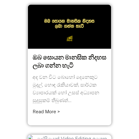
ඔබ සොයන මානසික නිදහස
ලබා ගන්න හැටි
අද වන විට බොහෝ දෙනෙකුට
මුදල්, හොඳ රැකියාවක්, සාර්ථක
ව්‍යාපාරයක් හෝ උසස් අධ්‍යාපන
සුදුසුකම් තිබුණත්...
Read More >