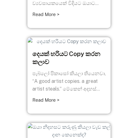
ව්‍යවසායකයෙක් විදියට ඔයාට...
Read More >
දෙයක් හරියට Copy කරන
කලාව
පැබ්ලෝ පිකාසෝ කියලා තියෙනවා,
“A good artist copies. a great
artist steals.” මේකෙන් අදහස්...
Read More >