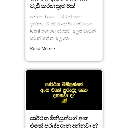
වැඩි කරන ක්‍රම 6ක්
බොහෝ දෙනෙක්ට තියෙන
ප්‍රශ්නයක් තමයි ආත්ම විශ්වාසය
(confidence) අඩුකම. අලුත් වැඩක්
පටන් ගන්න, අලුතෙ...
Read More >
සාර්ථක මිනිසුන්ගේ අංක
එකේ පුරුද්ද ගැන දන්නවා ද?