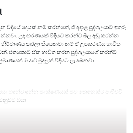
l
න විදියේ දෙයක් නම් කරන්නේ, ඒ අදාළ පුද්ගලයාට ඉතුරු
්නවා. උදාහරණයක් විදියට කරන්ට් බිල අඩු කරන්න
ඔයා නිර්මාණය කරලා තියෙනවා නම් ඒ උපකරණය භාවිත
ළුවන්. එතකොට ඒක භාවිත කරන පුද්ගලයාගේ කරන්ට්
ප්‍රමාණයක් ඔයාට මුදලක් විදියට ලැබෙනවා.
ඔයා හඳුන්වාදුන්න තාක්ෂණයක් තව කෙනෙක්ට පාවිච්චි
වෙනුවට ඔයා