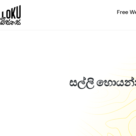
Free W
සල්ලි හොයන්