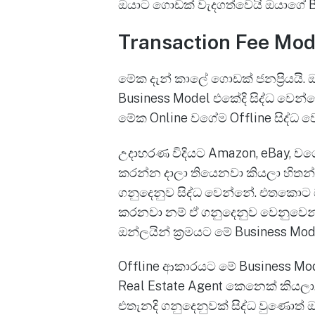
ඔයාට ගොඩක් වැදගත්වෙයි ඔයාගේ 
Transaction Fee Mod
මේක දැන් කාලේ ගොඩක් ජනප්‍රියයි.
Business Model එකේදි සිද්ධ වෙන
මේක Online වගේම Offline සිද්ධ වෙ
උදාහරණ විදියට Amazon, eBay, ව
කරන්න දාලා තියෙනවා කියලා හිත
ගනුදෙනුව සිද්ධ වෙන්නේ. එතකොට 
කරනවා නම් ඒ ගනුදෙනුව වෙනුවෙන්
ඔන්ලයින් ක්‍රමයට මේ Business Mo
Offline ආකාරයට මේ Business Mod
Real Estate Agent කෙනෙක් කියලා
එතැනදි ගනුදෙනුවක් සිද්ධ වුණොත්