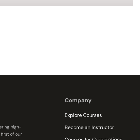
Company
Explore Courses
fering high-
Become an Instructor
first of our
Courses for Corporations