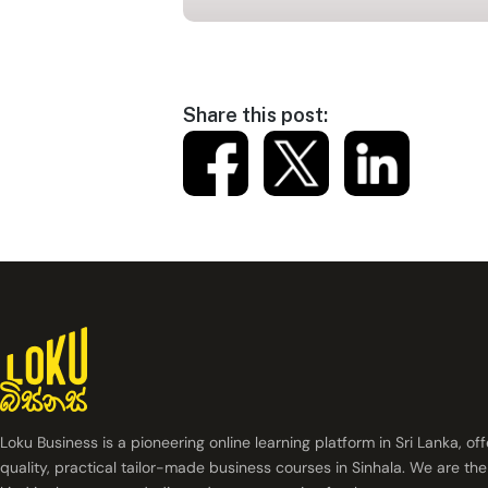
Share this post:
Loku Business is a pioneering online learning platform in Sri Lanka, of
quality, practical tailor-made business courses in Sinhala. We are the 