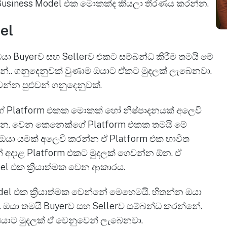
Business Model එක මොකක්ද කියලා තීරණය කරන්න.
el
 ඔයා Buyerව සහ Sellerව එකට සම්බන්ධ කිරීම තමයි මේ
්නේ.. ගනුදෙනුවක් වුණාම ඔයාට ඒකට මුදලක් ලැබෙනවා.
න්න පුළුවන් ගනුදෙනුවක්.
ගේ Platform එකක මොකක් හෝ නිෂ්පාදනයක් අලෙවි
න්න. වෙන කෙනෙක්ගේ Platform එකක තමයි මේ
ඔයා යමක් අලෙවි කරන්න ඒ Platform එක භාවිත
 අදාළ Platform එකට මුදලක් ගෙවන්න ඕන. ඒ
del එක ක්‍රියාත්මක වෙන ආකාරය.
el එක ක්‍රියාත්මක වෙන්නේ මෙහෙමයි. හිතන්න ඔයා
. ඔයා තමයි Buyerව සහ Sellerව සම්බන්ධ කරන්නේ.
 ඔයාට මුදලක් ඒ වෙනුවෙන් ලැබෙනවා.