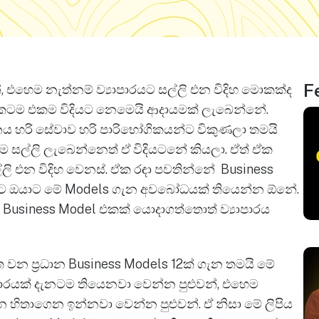
F
 එහෙම නැත්නම් ව්‍යාපාරයට සල්ලි එන විදිහ මොකක්ද
රයකටම එකම විදියට නෙමෙයි ආදායමක් ලැබෙන්නේ.
නය හරි සේවාව හරි පාරිභෝගිකයන්ට විකුණලා තමයි
ම සල්ලි ලැබෙන්නෙත් ඒ විදියටනේ කියලා. ඒත් ඒක
ලි එන විදිහ වෙනස්. ඒක රඳා පවතින්නේ Business
දිහට ඔයාට මේ Models ගැන අවබෝධයක් තියෙන්න ඕනේ.
 Business Model එකක් යොදාගත්තොත් ව්‍යාපාරය
වන ප්‍රධාන Business Models 12ක් ගැන තමයි මේ
ාපාරයක් දැනටම තියෙනවා වෙන්න පුළුවන්, එහෙම
න හිතාගෙන ඉන්නවා වෙන්න පුළුවන්. ඒ නිසා මේ ලිපිය