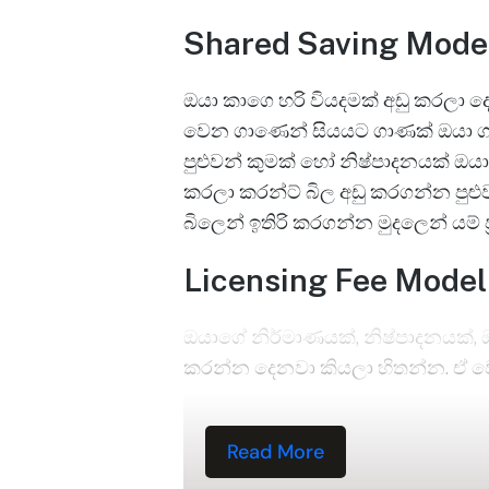
Shared Saving Mode
ඔයා කාගෙ හරි වියදමක් අඩු කරලා දෙ
වෙන ගාණෙන් සියයට ගාණක් ඔයා ගන
පුළුවන් කුමක් හෝ නිෂ්පාදනයක් 
කරලා කරන්ට් බිල අඩු කරගන්න පු
බිලෙන් ඉතිරි කරගන්න මුදලෙන් යම් 
Licensing Fee Model
ඔයාගේ නිර්මාණයක්, නිෂ්පාදනයක්, 
කරන්න දෙනවා කියලා හිතන්න. ඒ 
Read More