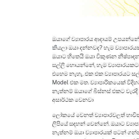
ඔයාගේ ව්‍යාපාරය ආදායම් උපයන්නේ,
කියලා ඔයා දන්නවද? හැම ව්‍යාපා
ඔයාට හිතෙයි ඔයා විකුණන නිෂ්පාද
සල්ලි හොයන්නේ, හැම ව්‍යාපාරයකට
එහෙම නැහැ. එක එක ව්‍යාපාරයට සල්
Model එක මත. ව්‍යාපාරිකයෙක් වි
නැත්නම් ඔයාගේ බිස්නස් එකට වැරදි
අසාර්ථක වෙනවා
ලෝකයේ වෙනත් ව්‍යාපාරවලත් භාවිත 
ලිපියේ සඳහන් වෙන්නේ. ඔයාට ව්‍ය
නැත්නම් ඔයා ව්‍යාපාරයක් පටන් ගන්