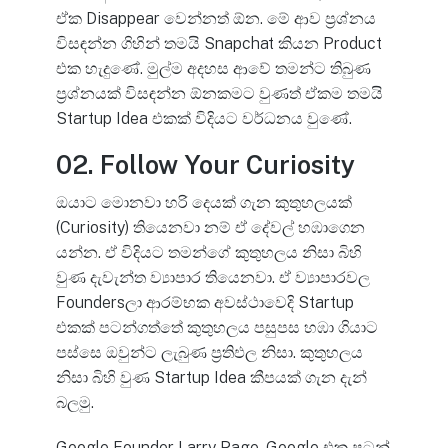
ඒක Disappear වෙන්නත් ඕන. මේ ආව ප්‍රශ්නය
විසඳන්න ගිහින් තමයි Snapchat කියන Product
එක හැදුණේ. මුල්ම අදහස ආවේ තමන්ට තිබුණ
ප්‍රශ්නයක් විසඳන්න ඕනකමට වුණත් ඒකම තමයි
Startup Idea එකක් විදියට වර්ධනය වුණේ.
02. Follow Your Curiosity
ඔයාට මොනවා හරි දෙයක් ගැන කුතුහලයක්
(Curiosity) තියෙනවා නම් ඒ දේවල් හඹාගෙන
යන්න. ඒ විදියට තමන්ගේ කුතුහලය නිසා බිහි
වුණ දැවැන්ත ව්‍යාපාර තියෙනවා. ඒ ව්‍යාපාරවල
Foundersලා ආරම්භක අවස්ථාවෙදි Startup
එකක් පටන්ගත්තේ කුතුහලය පසුපස හඹා ගියාට
පස්සෙ ඔවුන්ට ලැබුණ ප්‍රතිඵල නිසා. කුතුහලය
නිසා බිහි වුණ Startup Idea කීපයක් ගැන දැන්
බලමු.
Google Founder Larry Page, Google එක පටන්