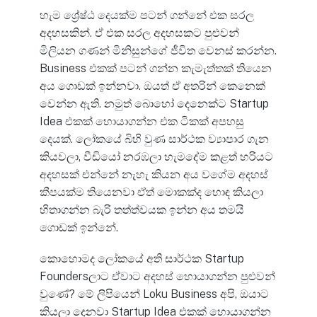
හැම ශ්‍රේෂ්ඨ දෙයක්ම පටන් ගන්නේ එක සරල
අදහසකින්. ඒ එක සරල අදහසකට පුළුවන්
මිලියන ගණන් මිනිසුන්ගේ ජීවිත වෙනස් කරන්න.
Business එකක් පටන් ගන්න කැමැත්තක් තියෙන
අය ගොඩක් ඉන්නවා. ඔයත් ඒ අතරින් කෙනෙක්
වෙන්න ඇති. නමුත් බොහෝ දෙනෙක්ට Startup
Idea එකක් හොයාගන්න එක ටිකක් අපහසු
දෙයක්. ලෝකයේ බිහි වුණ සාර්ථක ව්‍යාපාර ගැන
කියවලා, වීඩියෝ නරඹලා හැමදේම කළත් හරියට
අදහසක් එන්නේ නැහැ කියන අය වගේම අදහස්
කීපයක්ම තියෙනවා ඒත් මොකක්ද හොඳ කියලා
හිතාගන්න බැරි තත්ත්වයක ඉන්න අය තමයි
ගොඩක් ඉන්නේ.
කොහොමද ලෝකයේ අති සාර්ථක Startup
Foundersලාට ඒවාට අදහස් හොයාගන්න පුළුවන්
වුණේ? මේ ලිපියෙන් Loku Business අපි, ඔයාට
කියලා දෙනවා Startup Idea එකක් හොයාගන්න