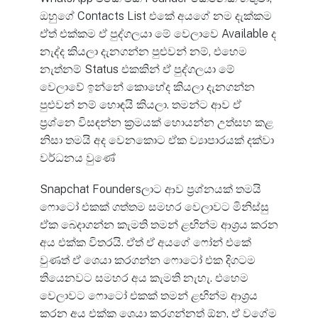
ඔහුගේ Contacts List එකේ අයගේ නම දැක්කම
ඒත් එක්කම ඒ පුද්ගලයා මේ වෙලාවෙ Available ද
නැද්ද කියලා දැනගන්න පුළුවන් නම්, එහෙම
නැත්නම් Status එකකින් ඒ පුද්ගලයා මේ
වෙලාවේ ඉන්නේ කොහේද කියලා දැනගන්න
පුළුවන් නම් හොඳයි කියලා. තමන්ට ආව ඒ
ප්‍රශ්නෙ විසඳන්න ක්‍රමයක් හොයන්න උත්සහ කළ
නිසා තමයි අද වෙනකොට ඒක ව්‍යාපාරයක් දක්වා
වර්ධනය වුණේ
Snapchat Foundersලාට ආව ප්‍රශ්නයක් තමයි
ෆොටෝ එකක් ගත්තම සමහර වෙලාවට මිනිස්සු
ඒක බෙදාගන්න කැමති තමන් ළඟින්ම ආශ්‍රය කරන
අය එක්ක විතරයි. ඒත් ඒ අයගේ ෆෝන් එකේ
වුණත් ඒ ශෙයා කරගන්න ෆොටෝ එක දිගටම
තියෙනවට සමහර අය කැමති නැහැ. එහෙම
වෙලාවට ෆොටෝ එකක් තමන් ළඟින්ම ආශ්‍රය
කරන අය එක්ක ශෙයා කරගන්නත් ඕන, ඒ වගේම