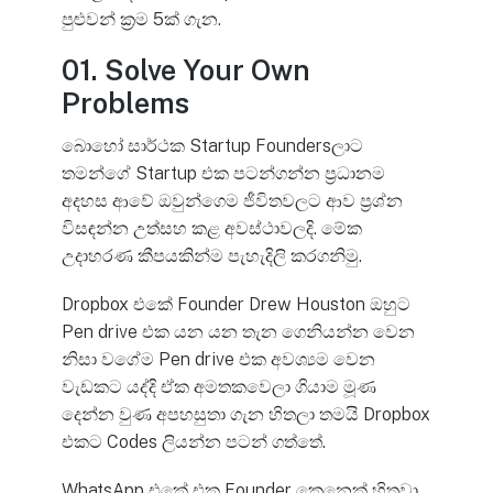
පුළුවන් ක්‍රම 5ක් ගැන.
01.
Solve Your Own
Problems
බොහෝ සාර්ථක Startup Foundersලාට
තමන්ගේ Startup එක පටන්ගන්න ප්‍රධානම
අදහස ආවේ ඔවුන්ගෙම ජීවිතවලට ආව ප්‍රශ්න
විසඳන්න උත්සහ කළ අවස්ථාවලදි. මේක
උදාහරණ කීපයකින්ම පැහැදිලි කරගනිමු.
Dropbox එකේ Founder Drew Houston ඔහුට
Pen drive එක යන යන තැන ගෙනියන්න වෙන
නිසා වගේම Pen drive එක අවශ්‍යම වෙන
වැඩකට යද්දි ඒක අමතකවෙලා ගියාම මූණ
දෙන්න වුණ අපහසුතා ගැන හිතලා තමයි Dropbox
එකට Codes ලියන්න පටන් ගත්තේ.
WhatsApp එකේ එක Founder කෙනෙක් හිතුවා,