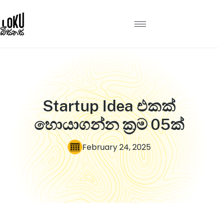
Startup Idea එකක්
හොයාගන්න ක්‍රම 05ක්
February 24, 2025