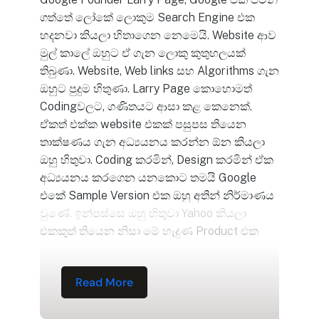
ගත්තේ ලෝකේ ලොකුම Search Engine එක
හදනවා කියලා හිතාගෙන නෙමෙයි. Website ආව
මුල් කාලේ ඔහුට ඒ ගැන ලොකු කුතුහලයක්
තිබුණා. Website, Web links සහ Algorithms ගැන
ඔහුට පුදුම හිතුණා. Larry Page කොහොමත්
Codingවලට, ගණිතයට ආසා කළ කෙනෙක්.
ඒකත් එක්ක website එකක් පසුපස තියෙන
තාක්ෂණය ගැන අධ්‍යයනය කරන්න ඕන කියලා
ඔහු හිතුවා. Coding කරමින්, Design කරමින් ඒක
අධ්‍යයනය කරගෙන යනකොට තමයි Google
එකේ Sample Version එක ඔහු අතින් නිර්මාණය
වුණේ. ඉන්පස්සෙ ඔහු හිතුවා Yahoo කියලා
එකකුත් තියෙන නිසා මේ හැදුණ Product එක
Read More