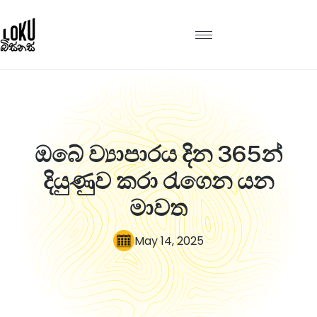
ඔබේ ව්‍යාපාරය දින 365න්
දියුණුව කරා රැගෙන යන
මාවත
May 14, 2025