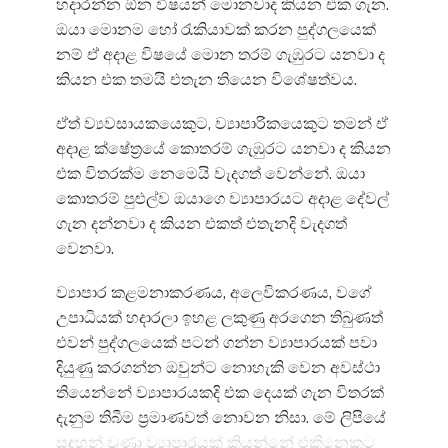
හදාරන්න ඕන විෂයන් මොනවාද කියන එක ගැන.
ඔයා මොනම හෝ රැකියාවක් කරන පුද්ගලයෙක්
නම් ඒ අදාළ විෂයේ මොන තරම් ගැඹුරට යනවා ද
කියන එක තමයි එතැන තියෙන විශේෂත්වය.
ඒත් ව්‍යවසායකයෙකුට, ව්‍යාපාරිකයෙකුට තමන් ඒ
අදාළ ක්ෂේත්‍රයේ කොතරම් ගැඹුරට යනවා ද කියන
එක විතරක්ම නෙමෙයි වැදගත් වෙන්නේ. ඔයා
කොතරම් පුළුල්ව ඔයාගෙ ව්‍යාපාරයට අදාළ දේවල්
ගැන දන්නවා ද කියන එකත් එතැනදි වැදගත්
වෙනවා.
ව්‍යාපාර කළමනාකරණය, අලෙවිකරණය, වගේ
උපාධියක් හදාරලා ඉහළ ලකුණු අරගෙන තිබුණත්
එවන් පුද්ගලයෙක් පටන් ගන්න ව්‍යාපාරයක් පවා
දියුණු කරගන්න ඔවුන්ට නොහැකි වෙන අවස්ථා
තියෙන්නේ ව්‍යාපාරයකදි එක දෙයක් ගැන විතරක්
දැනුම තිබීම ප්‍රමාණවත් නොවන නිසා. මේ ලිපියේ
සඳහන් වුණා ව්‍යාපාරයක් කියන්නේ එකිනෙකට