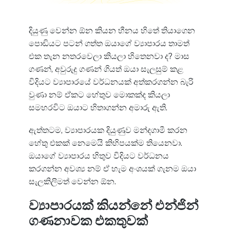
දියුණු වෙන්න ඕන කියන හීනය හිතේ තියාගෙන
පොඩියට පටන් ගත්ත ඔයාගේ ව්‍යාපාරය තාමත්
එක තැන නතරවෙලා කියලා හිතෙනවා ද? මාස
ගණන්, අවුරුදු ගණන් ගියත් ඔයා සැලසුම් කළ
විදියට ව්‍යාපාරයේ වර්ධනයක් අත්කරගන්න බැරි
වුණා නම් ඒකට හේතුව මොකක්ද කියලා
සමහරවිට ඔයාට හිතාගන්න අමාරු ඇති.
ඇත්තටම, ව්‍යාපාරයක දියුණුව මන්දගාමී කරන
හේතු එකක් නෙමෙයි කිහිපයක්ම තියෙනවා.
ඔයාගේ ව්‍යාපාරය හිතුව විදියට වර්ධනය
කරගන්න අවශ්‍ය නම් ඒ හැම අංශයක් ගැනම ඔයා
සැලකිලිමත් වෙන්න ඕන.
ව්‍යාපාරයක් කියන්නේ එන්ජින්
ගණනාවක එකතුවක්