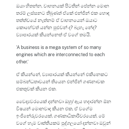
ඔයා හිතන්න, වාහනයක් පිටතින් පේන්න මොන
තරම් ලස්සනට තිබුණත් ඒකේ එන්ජින් එක හොඳ
තත්ත්වයේ නැත්නම් ඒ වාහනයෙන් ඔයාට
කොහේවත් යන්න පුළුවන් ද? බැහැ නේද?
ව්‍යාපාරයක් කියන්නෙත් ඒ වගේ තමයි.
‘A business is a mega system of so many
engines which are interconnected to each
other.’
ඒ කියන්නේ, ව්‍යාපාරයක් කියන්නේ එකිනෙකට
සම්බන්ධතාවයන් තියෙන එන්ජින් ගණනාවක
එකතුවක් කියන එක.
වෛද්‍යවරයෙක් දන්නවා ඔහු/ ඇය හදාරන්න ඕන
විෂයන් මොනවාද කියන එක, ඒ වගේම
ඉංජිනේරුවරයෙක්, ගණකාධිකාරීවරයෙක්, මේ
වගේ හැම වෘත්තියකම පුද්ගලයෝ දන්නවා ඔවුන්