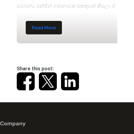
සම්බන්ධ එන්ජින් ගණනාවක එකතුවක් කියලා. ඒ
Read More
Share this post:
Company