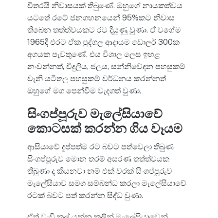
විතරයි නිවාසයක් තිබුණේ. ඔහුගේ නායකත්වය
යටතේ රටේ ජනගහනයෙන් 95%කට නිවාස
තිබෙන තත්ත්වයකට රට දියුණු වුණා. ඒ වගේම
1965දී එරට ඒක පුද්ගල ආදායම ඩොලර් 300ක
අගයක පැවතුණේ. එය විශාල ලෙස ඉහළ
නංවන්නත්, විදුලිය, ජලය, සන්නිවේදන පහසුකම්
වැනි යටිතල පහසුකම් වර්ධනය කරන්නත්
ඔහුගේ මග පෙන්වීම වැදගත් වුණා.
සිංගප්පූරුව මැලේසියාවේ
කොටසක් කරන්න ගිය වෑයම
ආසියාවේ දුප්පත්ම රට බවට පත්වෙලා තිබුණ
සිංගප්පූරුව මොන තරම් අසරණ තත්ත්වයක
තිබුණා ද කියනවා නම් එක් වරක් සිංගප්පූරුව
මැලේසියාව සමග සම්බන්ධ කරලා මැලේසියාවේ
රටක් බවට පත් කරන්න සිද්ධ වුණා.
ඒත් වැඩි කල් යන්න කලින් මැලේසියාවෙන්