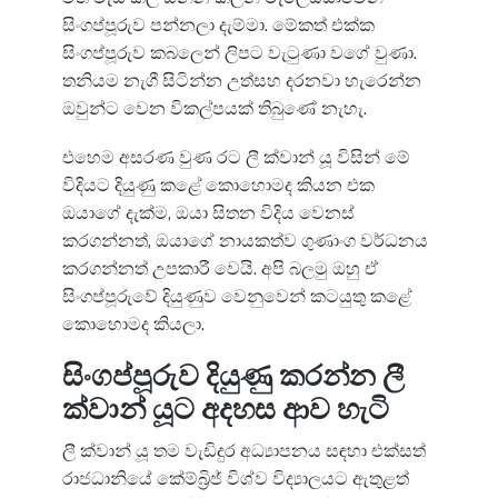
සිංගප්පූරුව පන්නලා දැම්මා. මේකත් එක්ක
සිංගප්පූරුව කබලෙන් ලිපට වැටුණා වගේ වුණා.
තනියම නැගී සිටින්න උත්සහ දරනවා හැරෙන්න
ඔවුන්ට වෙන විකල්පයක් තිබුණේ නැහැ.
එහෙම අසරණ වුණ රට ලී ක්වාන් යූ විසින් මේ
විදියට දියුණු කළේ කොහොමද කියන එක
ඔයාගේ දැක්ම, ඔයා සිතන විදිය වෙනස්
කරගන්නත්, ඔයාගේ නායකත්ව ගුණාංග වර්ධනය
කරගන්නත් උපකාරී වෙයි. අපි බලමු ඔහු ඒ
සිංගප්පූරුවේ දියුණුව වෙනුවෙන් කටයුතු කළේ
කොහොමද කියලා.
සිංගප්පූරුව දියුණු කරන්න ලී
ක්වාන් යූට අදහස ආව හැටි
ලී ක්වාන් යූ තම වැඩිදුර අධ්‍යාපනය සඳහා එක්සත්
රාජධානියේ කේම්බ්‍රිජ් විශ්ව විද්‍යාලයට ඇතුළත්