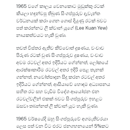
1965 වගේ කාලය වෙනකොට මුඩුක්කු රටක්
කියලා හඳුන්වපු තිබුණ සිංගප්පූරුව දැවැන්ත
වර්ධනයක් කරා ගෙන ගොස් දියුණු රටක් බවට
පත් කරන්නට ලී ක්වාන් යූගේ (Lee Kuan Yew)
නායකත්වයට හැකි වුණා.
තවත් විස්තර ඇතිව කිව්වොත් දූෂණය, වංචාව
පිරුණ රටක් වුණ සිංගප්පූරුව දූෂණය, වංචාව
අවම රටවල් අතර ඉදිරියට ගේන්නත්, ලෝකයේ
ආරක්ෂාකාරීම රටවල් අතර ඉදිරි පෙළ තැනක්
ගන්නත්, නවෝත්පාදන සිදු කරන රටවල් අතර
ඉදිරියට ගේන්නත්, ආසියාවේ හොඳම අධ්‍යාපනය
සහිත රට සහ වැඩිම විදේශ ආයෝජන එන
රටවල්වලින් එකක් බවට සිංගප්පූරුව ඉහළට
ඔසවා තබන්නත් ලී ක්වාන් යූට හැකි වුණා.
1965 වර්ෂයේදි ඔහු සිංගප්පූරුවේ අගමැතිවරයා
ලෙස පත් වන විට එරට ජනගහනයෙන් 5%කට