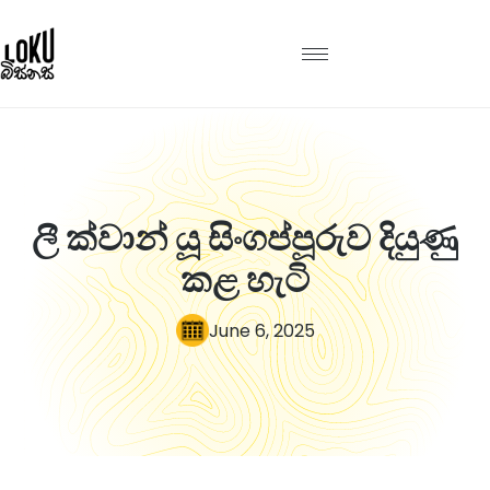
ලී ක්වාන් යූ සිංගප්පූරුව දියුණු
කළ හැටි
June 6, 2025