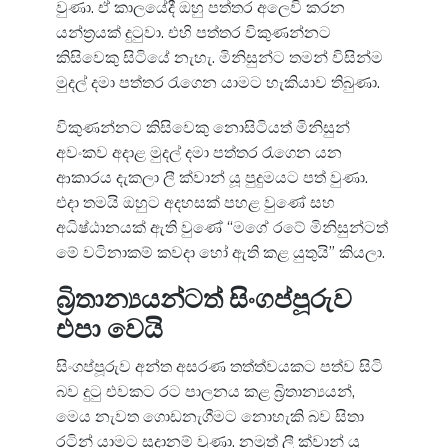
වුණා. ඒ කාලයේදී ඔහු පත්තර අලෙවි කරන
යන්ත්‍රයක් දුටුවා. එහි පත්තර විකුණන්නට
කිසිවෙකු සිටියේ නැහැ. මිනිසුන්ට තමන් විසින්ම
මුදල් දමා පත්තර රැගෙන යාමට හැකියාව තිබුණා.
විකුණන්නට කිසිවෙකු නොසිටියත් මිනිසුන්
අවංකව අදාළ මුදල් දමා පත්තර රැගෙන යන
ආකාරය දැකලා ලී ක්වාන් යූ පුදුමයට පත් වුණා.
එදා තමයි ඔහුට අදහසක් පහළ වුණේ සහ
අධිෂ්ඨානයක් ඇති වුණේ “මගේ රටේ මිනිසුන්ටත්
මේ වටිනාකම් කවදා හෝ ඇති කළ යුතුයි” කියලා.
බ්‍රිතාන්‍යයන්ටත් සිංගප්පූරුව
එපා වෙයි
සිංගප්පූරුව අන්ත අසරණ තත්ත්වයකට පත්ව සිටි
බව දුටු එවකට රට පාලනය කළ බ්‍රිතාන්‍යයන්,
මෙය නැවත ගොඩනැගීමට නොහැකි බව සිතා
රටින් යාමට සූදානම් වුණා. නමුත් ලී ක්වාන් යූ