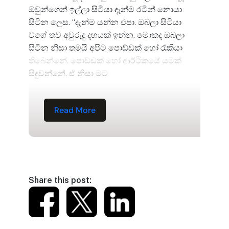
ඔවුන්ගෙන් ඉල්ලා සිටියා දැන්ම රටින් නොයා
සිටින ලෙස. “දැන්ම යන්න එපා. ඔබලා සිටියා
වගේ තව අවුරුදු දහයක් ඉන්න. මොකද ඔබලා
සිටින නිසා තමයි අපිට පොඩ්ඩක් හෝ රැකියා
තිබෙන්නේ. පොඩ්ඩක් හෝ ආර්ථිකයේ යමක්
සිදුවන්නේ. ඒ නිසා මට
Read More
Share this post: