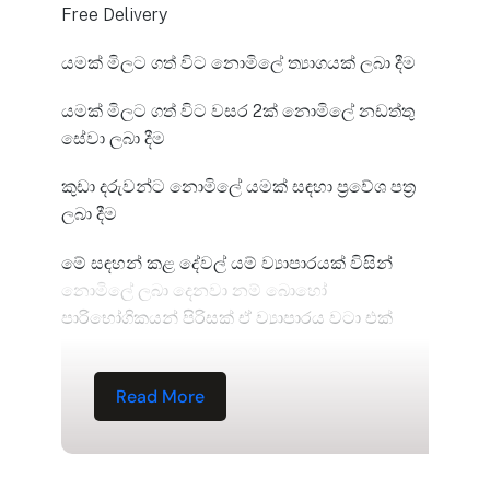
Free Delivery
යමක් මිලට ගත් විට නොමිලේ ත්‍යාගයක් ලබා දීම
යමක් මිලට ගත් විට වසර 2ක් නොමිලේ නඩත්තු
සේවා ලබා දීම
කුඩා දරුවන්ට නොමිලේ යමක් සඳහා ප්‍රවේශ පත්‍ර
ලබා දීම
මේ සඳහන් කළ දේවල් යම් ව්‍යාපාරයක් විසින්
නොමිලේ ලබා දෙනවා නම් බොහෝ
පාරිභෝගිකයන් පිරිසක් ඒ ව්‍යාපාරය වටා එක්
Read More