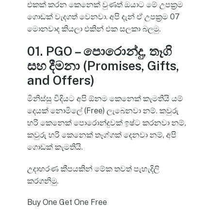
එකක් කරන කෙනෙක් වුණත් ඔයාට මේ උපක්‍රම
ගොඩක් වැදගත් වෙනවා. අපි දැන් ඒ උපක්‍රම 07
මොනවාද කියලා එකින් එක සලකා බලමු.
01. PGO – පොරොන්දු, තෑගි
සහ දීමනා (Promises, Gifts,
and Offers)
මිනිස්සු විදියට අපි ඕනම කෙනෙක් කැමතියි යම්
දෙයක් නොමිලේ (Free) ලැබෙනවා නම්. කවුරු
හරි කෙනෙක් පොරොන්දුවක් ඉෂ්ට කරනවා නම්,
කවුරු හරි කෙනෙක් තෑග්ගක් දෙනවා නම්, අපි
ගොඩක් කැමතියි.
උදාහරණ කීපයකින් මේක තවත් පැහැදිලි
කරගනිමු.
Buy One Get One Free