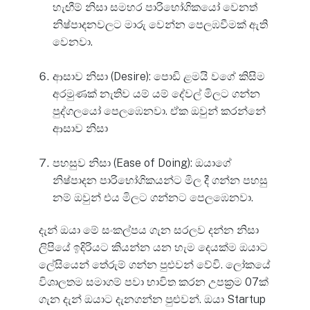
හැඟීම් නිසා සමහර පාරිභෝගිකයෝ වෙනත්
නිෂ්පාදනවලට මාරු වෙන්න පෙලඹවීමක් ඇති
වෙනවා.
ආසාව නිසා (Desire): පොඩි ළමයි වගේ කිසිම
අරමුණක් නැතිව යම් යම් දේවල් මිලට ගන්න
පුද්ගලයෝ පෙලඹෙනවා. ඒක ඔවුන් කරන්නේ
ආසාව නිසා
පහසුව නිසා (Ease of Doing): ඔයාගේ
නිෂ්පාදන පාරිභෝගිකයන්ට මිල දී ගන්න පහසු
නම් ඔවුන් එය මිලට ගන්නට පෙලඹෙනවා.
දැන් ඔයා මේ සංකල්පය ගැන සරලව දන්න නිසා
ලිපියේ ඉදිරියට කියන්න යන හැම දෙයක්ම ඔයාට
ලේසියෙන් තේරුම් ගන්න පුළුවන් වේවි. ලෝකයේ
විශාලතම සමාගම් පවා භාවිත කරන උපක්‍රම 07ක්
ගැන දැන් ඔයාට දැනගන්න පුළුවන්. ඔයා Startup