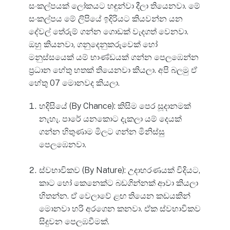
සංකල්පයක් ලෝකයට හඳුන්වා දීලා තියෙනවා. මේ
සංකල්පය මේ ලිපියේ ඉදිරියට කියවන්න යන
දේවල් තේරුම් ගන්න ගොඩක් වැදගත් වෙනවා.
ඔහු කියනවා, ගනුදෙනුකරුවෙක් හෝ
මනුස්සයෙක් යම් භාණ්ඩයක් ගන්න පෙලඹෙන්න
ප්‍රධාන හේතු හතක් තියෙනවා කියලා. අපි බලමු ඒ
හේතු 07 මොනවද කියලා.
හදිසියේ (By Chance): කිසිම පෙර සූදානමක්
නැහැ. පාරේ යනකොට දැකලා යම් දෙයක්
ගන්න හිතුණාම මිලට ගන්න මිනිස්සු
පෙලඹෙනවා.
ස්වභාවිකව (By Nature): උදාහරණයක් විදියට,
කාට හෝ කෙනෙක්ට බඩගින්නක් ආවා කියලා
හිතන්න. ඒ වෙලාවේ ළඟ තියෙන කඩයකින්
මොනවා හරි අරගෙන කනවා. ඒක ස්වභාවිකව
සිදුවන පෙලඹවීමක්.