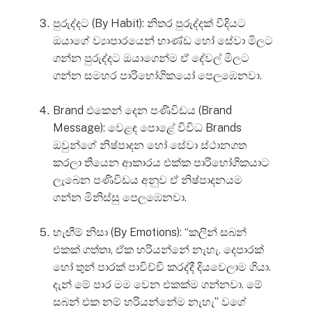
පුරුද්දට (By Habit): නිතර පුරුද්දක් විදියට
ඔයාගේ ව්‍යාපාරයෙන් භාණ්ඩ හෝ සේවා මිලට
ගන්න පුරුද්දට ඔයාගෙන්ම ඒ දේවල් මිලට
ගන්න සමහර පාරිභෝගිකයෝ පෙලඹෙනවා.
Brand එකෙන් දෙන පණිවිඩය (Brand
Message): වෙළඳ පොළේ විවිධ Brands
ඔවුන්ගේ නිෂ්පාදන හෝ සේවා ස්ථානගත
කරලා තියෙන ආකාරය එක්ක පාරිභෝගිකයාට
ලැබෙන පණිවිඩය අනුව ඒ නිෂ්පාදනයම
ගන්න මිනිස්සු පෙලඹෙනවා.
හැඟීම් නිසා (By Emotions): “කලින් සබන්
එකක් ගත්තා, ඒක හරියන්නේ නැහැ. දෙපාරක්
හෝ තුන් පාරක් පාවිච්චි කරද්දී දියවෙලාම ගියා.
දැන් මේ පාර මම වෙන එකක්ම ගන්නවා. මේ
සබන් එක නම් හරියන්නේම නැහැ” වගේ