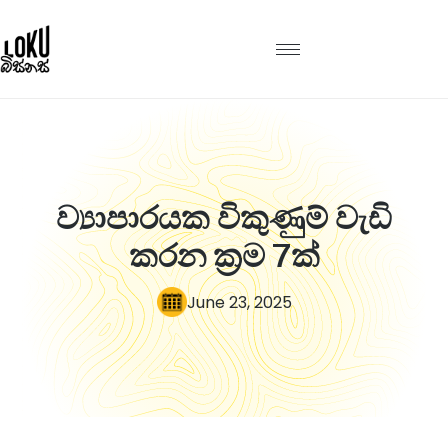
ව්‍යාපාරයක විකුණුම් වැඩි
කරන ක්‍රම 7ක්
June 23, 2025