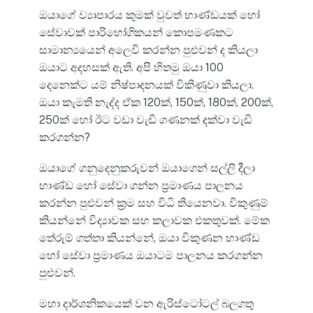
ඔයාගේ ව්‍යාපාරය කුමක් වුවත් භාණ්ඩයක් හෝ
සේවාවක් පාරිභෝගිකයන් කොපමණකට
සාමාන්‍යයෙන් අලෙවි කරන්න පුළුවන් ද කියලා
ඔයාට අදහසක් ඇති. අපි හිතමු ඔයා 100
දෙනෙක්ට යම් නිෂ්පාදනයක් විකිණුවා කියලා.
ඔයා කැමති නැද්ද ඒක 120ක්, 150ක්, 180ක්, 200ක්,
250ක් හෝ ඊට වඩා වැඩි ගණනක් දක්වා වැඩි
කරගන්න?
ඔයාගේ ගනුදෙනුකරුවන් ඔයාගෙන් සල්ලි දීලා
භාණ්ඩ හෝ සේවා ගන්න ප්‍රමාණය පාලනය
කරන්න පුළුවන් ක්‍රම සහ විධි තියෙනවා. විකුණුම්
කියන්නේ විද්‍යාවක සහ කලාවක එකතුවක්. මේක
තේරුම් ගත්තා කියන්නේ, ඔයා විකුණන භාණ්ඩ
හෝ සේවා ප්‍රමාණය ඔයාටම පාලනය කරගන්න
පුළුවන්.
මහා දාර්ශනිකයෙක් වන ඇරිස්ටෝටල් බලගතු