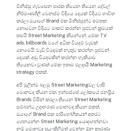
මිනිස්සු ගැවසෙන පාරක තියෙන තියෙන දේවල්
නිර්මාණශීලී වෙනස්ම විදියෙ දෙයක් විදියට භාවිත
කරලා ඔයාගේ Brand එක මිනිස්සුන්ට අමතක
නොවෙන විදියට මාකට් කරන්න පුළුවන් ක්‍රමයක්
තමයි Street Marketing කියන්නේ. මේක TV
ads, billboards වගේ අධික වියදම් වැඩක්
නෙමෙයි. වැඩි වියදමක් නැතුව කරන්න පුළුවන්
දෙයක්. අඩු වියදමකින් කරන්න හැකියාව
තියෙනවා වුණත් මේක ඉතාම ඵලදායී Marketing
strategy එකක්.
අපි මුලින්ම බලමු Street Marketingවල වාසි
මොනවද කියන එක. ඉන්පස්සේ ලෝකයේ ජනප්‍රිය
Brands විසින් කරලා තියෙන Street Marketing
සම්බන්ධ උදාහරණ මොනවද කියන එකත්,
ඔයාගේ Brand එක පාරිභෝගිකයන් අතරට
ගෙනයන්න Street Marketing යොදාගන්නවා
නම් මොනවද සැලකිලිමත් වෙන්න ඕන කාරණා