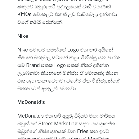
බංකුවේ කවුරු හරි පුද්ගලයෙක් වාඩි වුණොත්
KitKat චොකලට් එකක් උඩ වාඩිවෙලා ඉන්නවා
වගේ තමයි පේන්නේ.
Nike
Nike සමාගම තමන්ගේ Logo එක පාර අයිනේ
තියෙන බංකුවල සටහන් කළා. මිනිස්සු යන පාරක
යම් Brand එකක Logo එකක් නිතර දකින්න
ලැබෙනවා කියන්නේ මිනිස්සු ඒ මොකක්ද කියන
එක ගැන කතා වෙනවා වගේම ඒක මිනිස්සුන්ගේ
මතකයටත් ඇතුළත් වෙනවා.
McDonald’s
McDonald’s එක හරි අපූරු විදියට මහා මාර්ගය
ඔවුන්ගේ Street Marketing සඳහා යොදාගත්තා.
ඔවුන්ගේ නිෂ්පාදනයක් වන Fries කහ ඉරට