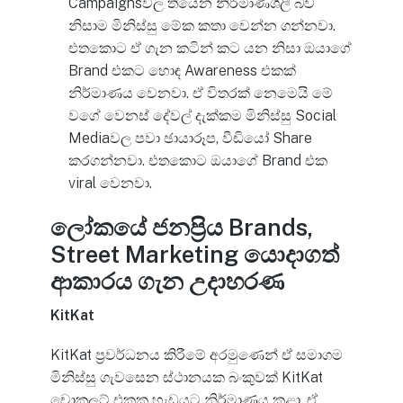
Campaignsවල තියෙන නිර්මාණශීලී බව
නිසාම මිනිස්සු මේක කතා වෙන්න ගන්නවා.
එතකොට ඒ ගැන කටින් කට යන නිසා ඔයාගේ
Brand එකට හොඳ Awareness එකක්
නිර්මාණය වෙනවා. ඒ විතරක් නෙමෙයි මේ
වගේ වෙනස් දේවල් දැක්කම මිනිස්සු Social
Mediaවල පවා ඡායාරූප, වීඩියෝ Share
කරගන්නවා. එතකොට ඔයාගේ Brand එක
viral වෙනවා.
ලෝකයේ ජනප්‍රිය Brands,
Street Marketing යොදාගත්
ආකාරය ගැන උදාහරණ
KitKat
KitKat ප්‍රවර්ධනය කිරීමේ අරමුණෙන් ඒ සමාගම
මිනිස්සු ගැවසෙන ස්ථානයක බංකුවක් KitKat
චොකලට් එකක හැඩයට නිර්මාණය කළා. ඒ