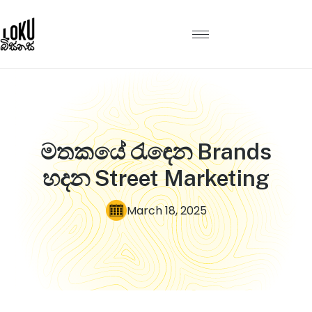
මතකයේ රැඳෙන Brands
හදන Street Marketing
March 18, 2025