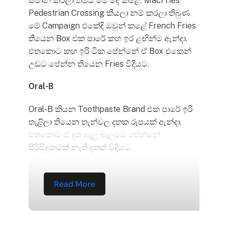
සමාන කරලා තමයි මේ දේ කළේ. MacFries
Pedestrian Crossing කියලා නම් කරලා තිබුණ
මේ Campaign එකේදි ඔවුන් කළේ French Fries
තියෙන Box එක පාරේ කහ ඉර ළඟින්ම ඇන්දා.
එතකොට කහ ඉරි ටික පේන්නේ ඒ Box එකෙන්
උඩට පේන්න තියෙන Fries විදියට.
Oral-B
Oral-B කියන Toothpaste Brand එක පාරේ ඉරි
තැළිලා තියෙන තැන්වල දතක රූපයක් ඇන්දා.
එතකොට ඒ දත බැලු බැලමට පේන්නේ
පිරිසිදුකමක් නැති දතක් විදියට.
Read More