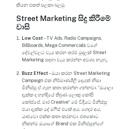
කියන එකත් සලකා බලමු.
Street Marketing සිදු කිරීමේ
වාසි
Low Cost
– TV Ads, Radio Campaigns,
Billboards, Mega Commercials වගේ
දේවල්වලට වැය කරන තරම් මුදලක් Street
Marketing සඳහා වැය කරන්න අවශ්‍ය නැහැ.
Buzz Effect
– ඔයා කරන Street Marketing
Campaign එක නිර්මාණශීලී දෙයක් නිසා
මිනිස්සු ඒ ගැන කතා කරන්න ගන්නවා. “ඔයාලා
දැක්ක ද හන්දියේ තිබුණ ලොකු කෝපි
කෝප්පේ. මාර Creative” මේ විදියට මිනිස්සු
එයා දැක්ක දේ ඔෆිස් එකේ අය, ගෙදර අය,
යාළුවො එක්ක කතා කරනවා. එතකොට
නිකන්ම ඔයාගේ Brand එක මිනිස්සුන්ගේ