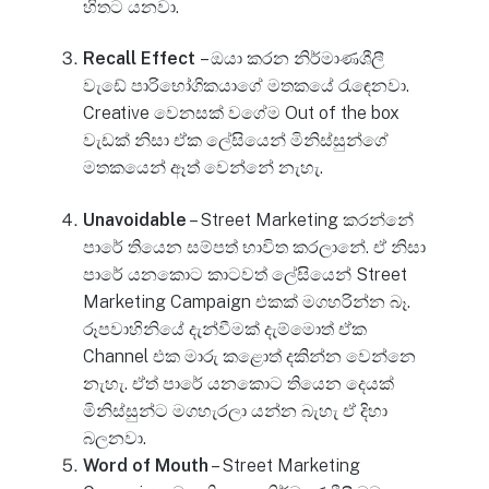
හිතට යනවා.
Recall Effect
– ඔයා කරන නිර්මාණශීලී
වැඩේ පාරිභෝගිකයාගේ මතකයේ රැඳෙනවා.
Creative වෙනසක් වගේම Out of the box
වැඩක් නිසා ඒක ලේසියෙන් මිනිස්සුන්ගේ
මතකයෙන් ඈත් වෙන්නේ නැහැ.
Unavoidable
– Street Marketing කරන්නේ
පාරේ තියෙන සම්පත් භාවිත කරලානේ. ඒ නිසා
පාරේ යනකොට කාටවත් ලේසියෙන් Street
Marketing Campaign එකක් මගහරින්න බෑ.
රූපවාහිනියේ දැන්වීමක් දැම්මොත් ඒක
Channel එක මාරු කළොත් දකින්න වෙන්නෙ
නැහැ. ඒත් පාරේ යනකොට තියෙන දෙයක්
මිනිස්සුන්ට මගහැරලා යන්න බැහැ ඒ දිහා
බලනවා.
Word of Mouth
– Street Marketing